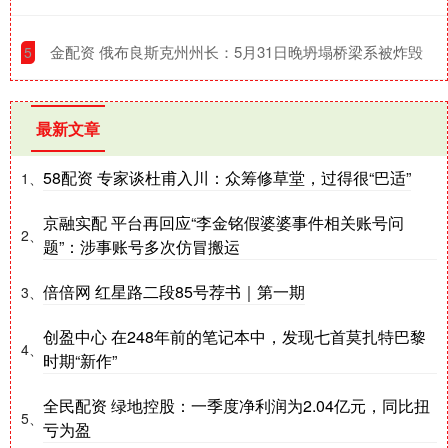
​金配资 俄布良斯克州州长：5月31日晚坍塌桥梁系被炸毁
5
最新文章
58配资 专家谈杜甫入川：众筹修草堂，过得很“巴适”
1、
京融实配 平台再回应“李金铭假婆婆事件相关账号问
2、
题”：涉事账号多次仿冒搬运
倍倍网 红星路二段85号荐书｜第一期
3、
创盈中心 在248年前的笔记本中，发现七首莫扎特巴黎
4、
时期“新作”
全民配资 绿地控股：一季度净利润为2.04亿元，同比扭
5、
亏为盈