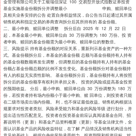
金管理有限公司关于工银瑞信深证 100 交易型开放式指数证券投资
基金实施基金份额拆分并调整最小 申购、赎回单位
及相关业务安排的公告 处置自身权益情况，自公告当日起通过其所属
销售机构和指定交易的券商查询拆分后其所持有的 基金份额。
二、最小申购、赎回单位调整 拆分后自 2025 年 12 月 22 日
起，本基金最小申购、赎回单位由 30 万份调整为 180 万份。投 资
者申购、赎回的基金份额需为最小申购、赎回单位的整数倍。
三、风险提示 持有基金份额的对应关系，重新列示基金资产的一种方
式。基金份额拆分后，本基金的基金份额 总额与基金份额持有人持有
的基金份额数额将发生调整，但调整后的基金份额持有人持有的基金
份额占基金份额总额的比例不发生变化。基金份额拆分对基金份额持
有人的权益无实质性影响。 基金份额拆分后，基金份额持有人将按照
拆分后的基金份额享有权利并承担义务。 投资的风险或提高基金投资
的预期收益。 分后，最小申购、赎回单位由 30 万份调整为 180 万
份，若投资者持有场内份额小于最小申购、赎 回单位，则投资者只能
在二级市场卖出场内份额。 利，也不保证最低收益。销售机构根据法
规要求对投资者类别、风险承受能力和基金的风险等级 进行划分，并
提出适当性匹配意见。投资者在投资基金前应认真阅读基金合同、招
募说明书（更 新）和基金产品资料概要（更新）等基金法律文件，全
面认识基金产品的风险收益特征，在了解 产品情况及销售机构适当性
意见的基础上，根据自身的风险承受能力、投资期限和投资目标，对