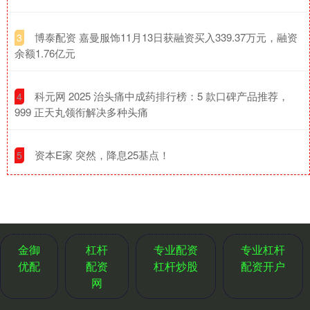
​博泰配资 嘉曼服饰11月13日获融资买入339.37万元，融资
3
余额1.76亿元
​科元网 2025 治头痛中成药排行榜：5 款口碑产品推荐，
4
999 正天丸领衔解决多种头痛
​资本E家 突然，降息25基点！
5
金御
杠杆
专业配资
专业杠杆
优配
配资
杠杆炒股
配资开户
网