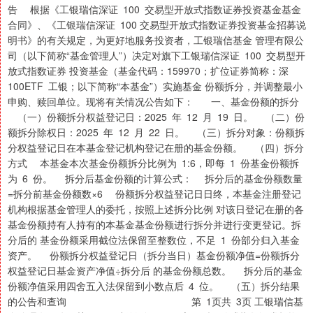
告 根据《工银瑞信深证 100 交易型开放式指数证券投资基金基金
合同》、《工银瑞信深证 100 交易型开放式指数证券投资基金招募说
明书》的有关规定，为更好地服务投资者，工银瑞信基金 管理有限公
司（以下简称“基金管理人”）决定对旗下工银瑞信深证 100 交易型开
放式指数证券 投资基金（基金代码：159970；扩位证券简称：深
100ETF 工银；以下简称“本基金”）实施基金 份额拆分，并调整最小
申购、赎回单位。现将有关情况公告如下： 一、基金份额的拆分
（一）份额拆分权益登记日：2025 年 12 月 19 日。 （二）份
额拆分除权日：2025 年 12 月 22 日。 （三）拆分对象：份额拆
分权益登记日在本基金登记机构登记在册的基金份额。 （四）拆分
方式 本基金本次基金份额拆分比例为 1:6，即每 1 份基金份额拆
为 6 份。 拆分后基金份额的计算公式： 拆分后的基金份额数量
=拆分前基金份额数×6 份额拆分权益登记日日终，本基金注册登记
机构根据基金管理人的委托，按照上述拆分比例 对该日登记在册的各
基金份额持有人持有的本基金基金份额进行拆分并进行变更登记。拆
分后的 基金份额采用截位法保留至整数位，不足 1 份部分归入基金
资产。 份额拆分权益登记日（拆分当日）基金份额净值=份额拆分
权益登记日基金资产净值÷拆分后 的基金份额总数。 拆分后的基金
份额净值采用四舍五入法保留到小数点后 4 位。 （五）拆分结果
的公告和查询 第 1页共 3页 工银瑞信基