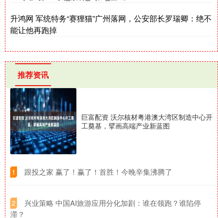
升鸿网 军统特务“赛狸猫”广州落网，公安部长罗瑞卿：绝不
能让他再跑掉
推荐资讯
巨富配资 沃尔核材粤港澳大湾区制造中心开
工奠基，擘画高端产业新蓝图
​跟投之家 赢了！赢了！首胜！今晚辛集沸腾了
1
​兴业策略 中国AI旅游应用分化加剧：谁在领跑？谁陷停
2
滞？