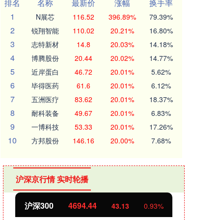
排名
名称
最新价
涨幅
换手率
1
N展芯
116.52
396.89%
79.39%
2
锐翔智能
110.02
20.21%
16.80%
3
志特新材
14.8
20.03%
14.18%
4
博腾股份
20.44
20.02%
14.77%
5
近岸蛋白
46.72
20.01%
5.62%
6
毕得医药
61.6
20.01%
6.12%
7
五洲医疗
83.62
20.01%
18.37%
8
耐科装备
49.67
20.01%
6.83%
9
一博科技
53.33
20.01%
17.26%
10
方邦股份
146.16
20.00%
7.68%
沪深京行情 实时轮播
北证50
1134.24
创业
11.37
1.01%