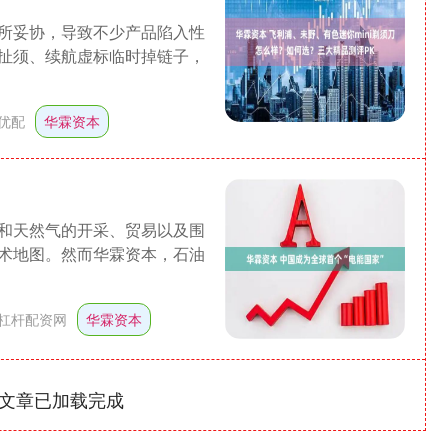
所妥协，导致不少产品陷入性
扯须、续航虚标临时掉链子，
优配
华霖资本
和天然气的开采、贸易以及围
术地图。然而华霖资本，石油
杠杆配资网
华霖资本
文章已加载完成
沪深300
4694.44
1.42%
43.13
0.93%