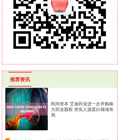
推荐资讯
民间资本 艾迪药业进一步并购南
大药业股权 夯实人源蛋白领域布
局