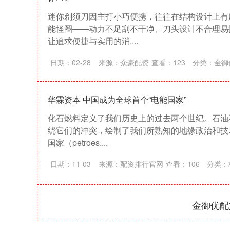
迷你剃须刀因主打小巧便携，往往在结构设计上有
能怪圈——动力不足刮不干净、刀头设计不合理易
让追求便捷与实用的消....
日期：02-28
来源：众豪配资
查看：
123
分类：
金御
华霖资本 中国成为全球首个“电能国家”
化石燃料定义了我们历史上的过去两个世纪。石油
绕它们的冲突，绘制了我们所熟知的地缘政治和技
国家（petroes....
日期：11-03
来源：配资排行官网
查看：
106
分类：
金御优配
深证成指
14311.01
39.68
1.02%
200.89