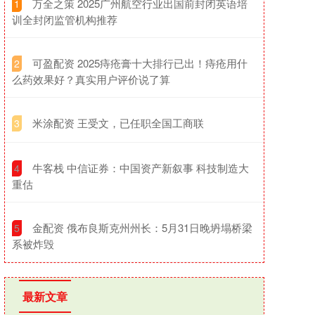
​万全之策 2025广州航空行业出国前封闭英语培
1
训全封闭监管机构推荐
​可盈配资 2025痔疮膏十大排行已出！痔疮用什
2
么药效果好？真实用户评价说了算
​米涂配资 王受文，已任职全国工商联
3
​牛客栈 中信证券：中国资产新叙事 科技制造大
4
重估
​金配资 俄布良斯克州州长：5月31日晚坍塌桥梁
5
系被炸毁
最新文章