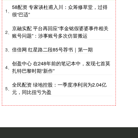
58配资 专家谈杜甫入川：众筹修草堂，过得
1、
很“巴适”
京融实配 平台再回应“李金铭假婆婆事件相关
2、
账号问题”：涉事账号多次仿冒搬运
倍倍网 红星路二段85号荐书｜第一期
3、
创盈中心 在248年前的笔记本中，发现七首莫
4、
扎特巴黎时期“新作”
全民配资 绿地控股：一季度净利润为2.04亿
5、
元，同比扭亏为盈