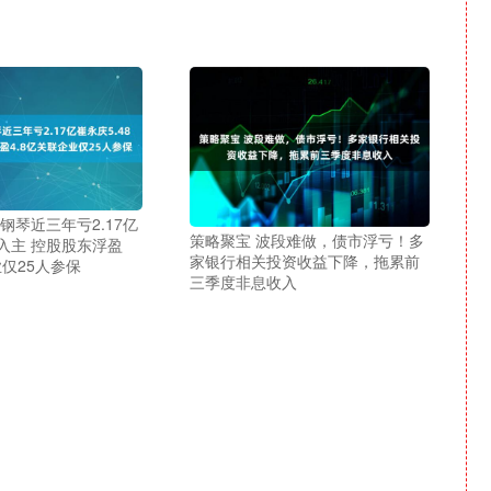
钢琴近三年亏2.17亿
策略聚宝 波段难做，债市浮亏！多
亿入主 控股股东浮盈
家银行相关投资收益下降，拖累前
业仅25人参保
三季度非息收入