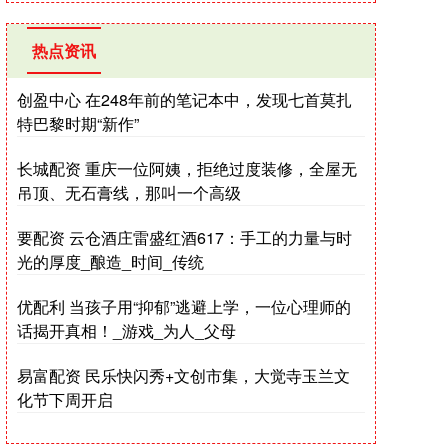
热点资讯
创盈中心 在248年前的笔记本中，发现七首莫扎
特巴黎时期“新作”
长城配资 重庆一位阿姨，拒绝过度装修，全屋无
吊顶、无石膏线，那叫一个高级
要配资 云仓酒庄雷盛红酒617：手工的力量与时
光的厚度_酿造_时间_传统
优配利 当孩子用“抑郁”逃避上学，一位心理师的
话揭开真相！_游戏_为人_父母
易富配资 民乐快闪秀+文创市集，大觉寺玉兰文
化节下周开启