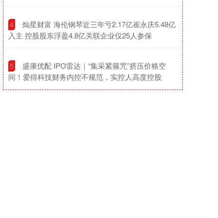
​灿星财富 海伦钢琴近三年亏2.17亿崔永庆5.48亿
4
入主 控股股东浮盈4.8亿关联企业仅25人参保
​盛康优配 IPO雷达｜“集采紧箍咒”挤压价格空
5
间！爱得科技财务内控不规范，实控人高度控股