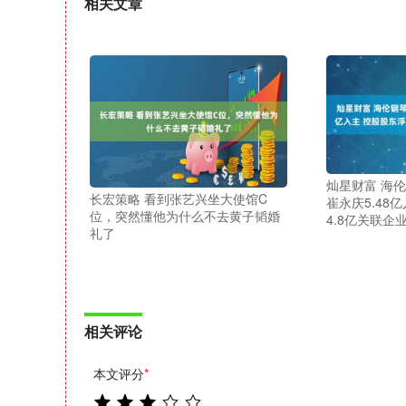
相关文章
灿星财富 海伦
长宏策略 看到张艺兴坐大使馆C
崔永庆5.48
位，突然懂他为什么不去黄子韬婚
4.8亿关联企
礼了
相关评论
本文评分
*