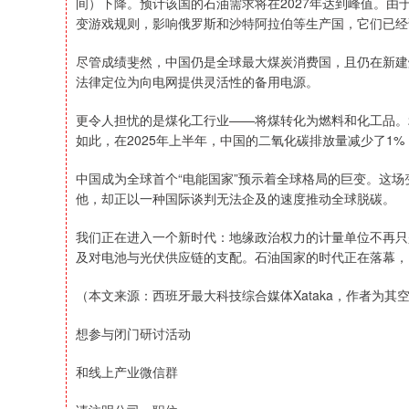
间）下降。预计该国的石油需求将在2027年达到峰值。
变游戏规则，影响俄罗斯和沙特阿拉伯等生产国，它们已经
尽管成绩斐然，中国仍是全球最大煤炭消费国，且仍在新建煤电
法律定位为向电网提供灵活性的备用电源。
更令人担忧的是煤化工行业——将煤转化为燃料和化工品。202
如此，在2025年上半年，中国的二氧化碳排放量减少了1
中国成为全球首个“电能国家”预示着全球格局的巨变。这
他，却正以一种国际谈判无法企及的速度推动全球脱碳。
我们正在进入一个新时代：地缘政治权力的计量单位不再只
及对电池与光伏供应链的支配。石油国家的时代正在落幕，
（本文来源：西班牙最大科技综合媒体Xataka，作者为其
想参与闭门研讨活动
和线上产业微信群