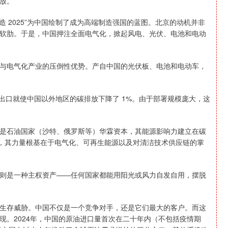
放。
制造 2025”为中国绘制了成为高端制造强国的蓝图。北京的动机并非
软肋。于是，中国押注全面电气化，掀起风电、光伏、电池和电动
与电气化产业的压倒性优势。产自中国的光伏板、电池和电动车，
国清洁技术出口就使中国以外地区的碳排放下降了 1%。由于部署规模庞大，这
是石油国家（沙特、俄罗斯等）华霖资本，其能源影响力建立在碳
），其力量根基在于电气化、可再生能源以及对清洁技术供应链的掌
则是一种主权资产——任何国家都能用阳光或风力自发自用，摆脱
生存威胁。中国不仅是一个竞争对手，还是它们最大的客户。而这
现。2024年，中国的原油进口量首次在二十年内（不包括疫情期