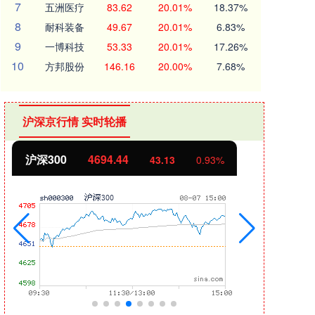
7
五洲医疗
83.62
20.01%
18.37%
8
耐科装备
49.67
20.01%
6.83%
9
一博科技
53.33
20.01%
17.26%
10
方邦股份
146.16
20.00%
7.68%
沪深京行情 实时轮播
北证50
1134.24
创业
11.37
1.01%