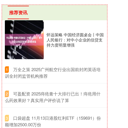
推荐资讯
怀远策略 中国经济圆桌会丨中国
人民银行：对中小企业的信贷支
持力度明显增强
​万全之策 2025广州航空行业出国前封闭英语培
1
训全封闭监管机构推荐
​可盈配资 2025痔疮膏十大排行已出！痔疮用什
2
么药效果好？真实用户评价说了算
​口袋超盘 11月13日港股红利ETF（159691）份
3
额增加2500.00万份