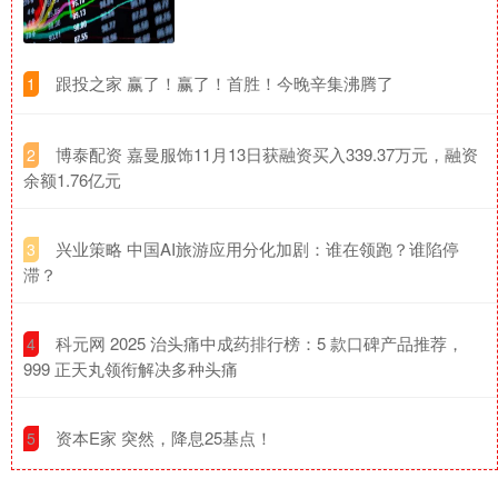
​跟投之家 赢了！赢了！首胜！今晚辛集沸腾了
1
​博泰配资 嘉曼服饰11月13日获融资买入339.37万元，融资
2
余额1.76亿元
​兴业策略 中国AI旅游应用分化加剧：谁在领跑？谁陷停
3
滞？
​科元网 2025 治头痛中成药排行榜：5 款口碑产品推荐，
4
999 正天丸领衔解决多种头痛
​资本E家 突然，降息25基点！
5