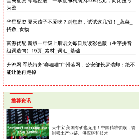
全民配资 绿地控股：一季度净利润为2.04亿元，同比扭亏
为盈
华星配资 夏天孩子不爱吃？别焦虑，试试这几招！_蔬菜_
招数_食物
富源优配 新版一年级上册语文每日晨读彩色版（生字拼音
组词造句）19页_素材_词汇_基础
升鸿网 军统特务“赛狸猫”广州落网，公安部长罗瑞卿：绝不
能让他再跑掉
推荐资讯
天牛宝 美国有矿也无用！中国精准锁喉，管
制稀土产业链、供应链和技术