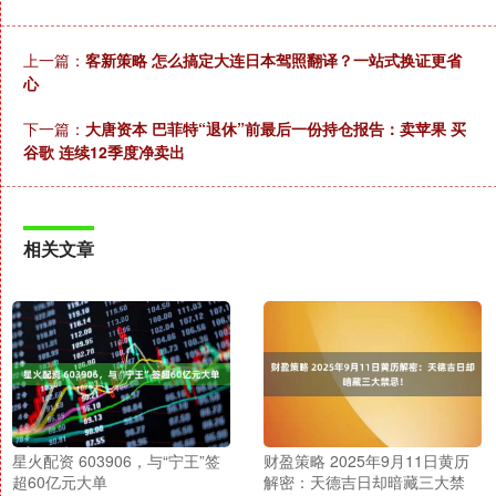
上一篇：
客新策略 怎么搞定大连日本驾照翻译？一站式换证更省
心
下一篇：
大唐资本 巴菲特“退休”前最后一份持仓报告：卖苹果 买
谷歌 连续12季度净卖出
相关文章
星火配资 603906，与“宁王”签
财盈策略 2025年9月11日黄历
超60亿元大单
解密：天德吉日却暗藏三大禁