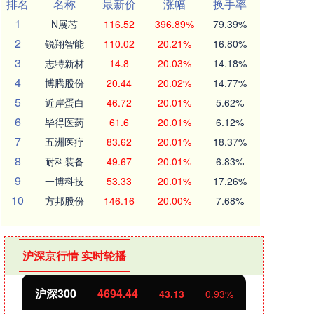
排名
名称
最新价
涨幅
换手率
1
N展芯
116.52
396.89%
79.39%
2
锐翔智能
110.02
20.21%
16.80%
3
志特新材
14.8
20.03%
14.18%
4
博腾股份
20.44
20.02%
14.77%
5
近岸蛋白
46.72
20.01%
5.62%
6
毕得医药
61.6
20.01%
6.12%
7
五洲医疗
83.62
20.01%
18.37%
8
耐科装备
49.67
20.01%
6.83%
9
一博科技
53.33
20.01%
17.26%
10
方邦股份
146.16
20.00%
7.68%
沪深京行情 实时轮播
沪深300
4694.44
北证
43.13
0.93%