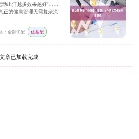
“运动出汗越多效果越好”……
。真正的健康管理无需复杂流
类：
金御优配
优益配
文章已加载完成
深证成指
14311.01
1.02%
200.89
1.42%