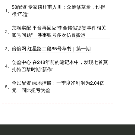
58配资 专家谈杜甫入川：众筹修草堂，过得
1、
很“巴适”
京融实配 平台再回应“李金铭假婆婆事件相关
2、
账号问题”：涉事账号多次仿冒搬运
倍倍网 红星路二段85号荐书｜第一期
3、
创盈中心 在248年前的笔记本中，发现七首莫
4、
扎特巴黎时期“新作”
全民配资 绿地控股：一季度净利润为2.04亿
5、
元，同比扭亏为盈