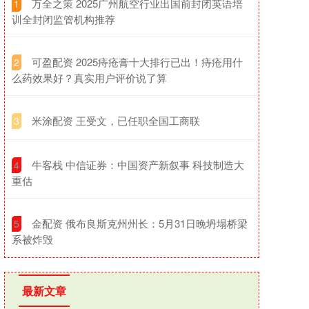
​万全之策 2025广州航空行业出国前封闭英语培
1
训全封闭监管机构推荐
​可盈配资 2025痔疮膏十大排行已出！痔疮用什
2
么药效果好？真实用户评价说了算
​米涂配资 王受文，已任职全国工商联
3
​牛客栈 中信证券：中国资产新叙事 科技制造大
4
重估
​金配资 俄布良斯克州州长：5月31日晚坍塌桥梁
5
系被炸毁
最新文章