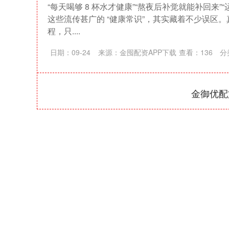
“每天喝够 8 杯水才健康”“熬夜后补觉就能补回来”
这些流传甚广的 “健康常识”，其实藏着不少误区
程，只....
日期：09-24
来源：金囤配资APP下载
查看：
136
分
金御优配
上证指数
3940.04
164.40
2.13%
39.68