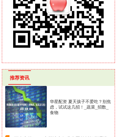
推荐资讯
华星配资 夏天孩子不爱吃？别焦
虑，试试这几招！_蔬菜_招数_
食物