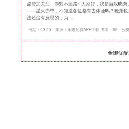
点赞加关注，游戏不迷路~ 大家好，我是游戏晓弟
——星火赤壁，不知道各位都有去体验吗？晓弟也
法还蛮有意思的，为....
日期：09-20
来源：永隆配资APP下载
查看：
95
分
金御优配
上证指数
3900.35
-1.00
-0.01%
21.92