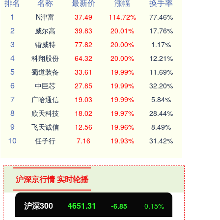
排名
名称
最新价
涨幅
换手率
1
N津富
37.49
114.72%
77.46%
2
威尔高
39.83
20.01%
17.76%
3
锴威特
77.82
20.00%
1.17%
4
科翔股份
64.32
20.00%
12.21%
5
蜀道装备
33.61
19.99%
11.69%
6
中巨芯
27.85
19.99%
32.20%
7
广哈通信
19.03
19.99%
5.84%
8
欣天科技
18.02
19.97%
28.44%
9
飞天诚信
12.56
19.96%
8.49%
10
任子行
7.16
19.93%
31.42%
沪深京行情 实时轮播
沪深300
4651.31
北
-6.85
-0.15%