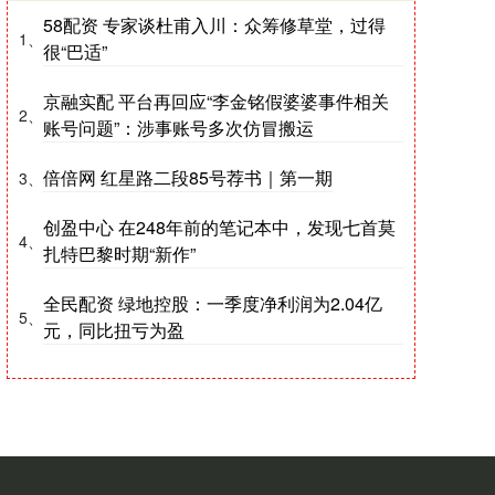
58配资 专家谈杜甫入川：众筹修草堂，过得
1、
很“巴适”
京融实配 平台再回应“李金铭假婆婆事件相关
2、
账号问题”：涉事账号多次仿冒搬运
倍倍网 红星路二段85号荐书｜第一期
3、
创盈中心 在248年前的笔记本中，发现七首莫
4、
扎特巴黎时期“新作”
全民配资 绿地控股：一季度净利润为2.04亿
5、
元，同比扭亏为盈