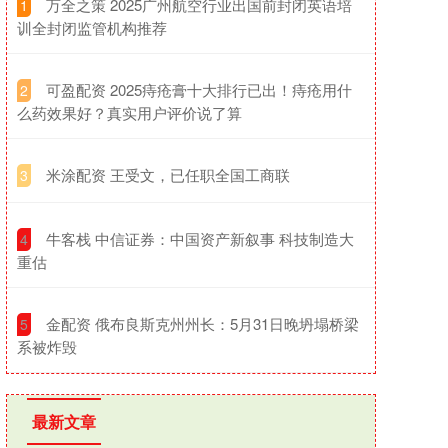
​万全之策 2025广州航空行业出国前封闭英语培
1
训全封闭监管机构推荐
​可盈配资 2025痔疮膏十大排行已出！痔疮用什
2
么药效果好？真实用户评价说了算
​米涂配资 王受文，已任职全国工商联
3
​牛客栈 中信证券：中国资产新叙事 科技制造大
4
重估
​金配资 俄布良斯克州州长：5月31日晚坍塌桥梁
5
系被炸毁
最新文章