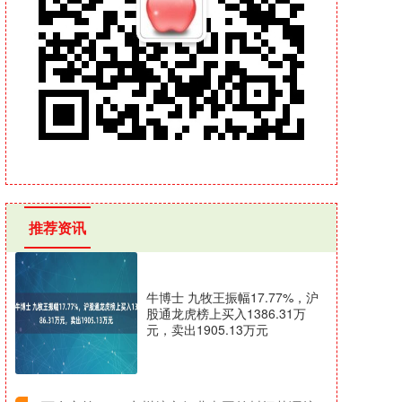
推荐资讯
牛博士 九牧王振幅17.77%，沪
股通龙虎榜上买入1386.31万
元，卖出1905.13万元