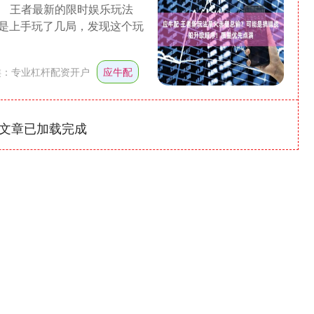
。 王者最新的限时娱乐玩法
是上手玩了几局，发现这个玩
类：
专业杠杆配资开户
应牛配
文章已加载完成
深证成指
14110.12
0.57%
-34.08
-0.24%