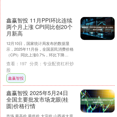
鑫赢智投 11月PPI环比连续
两个月上涨 CPI同比创20个
月新高
12月10日，国家统计局发布的数据显
示，2025年11月份，全国居民消费价格
（CPI）同比上涨0.7%，环比下降
0.1%；全国工业生产者出厂价格（PPI）
查看：
197
分类：
专业配资杠杆炒
同比下....
股
鑫赢智投
鑫赢智投 2025年5月24日
全国主要批发市场龙眼(桂
圆)价格行情
市场 最高价 最低价 大宗价 山西省太原