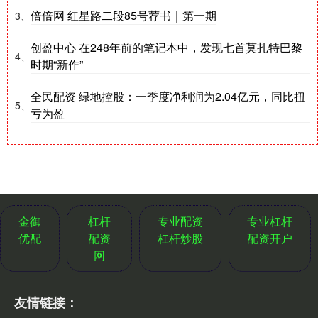
倍倍网 红星路二段85号荐书｜第一期
3、
创盈中心 在248年前的笔记本中，发现七首莫扎特巴黎
4、
时期“新作”
全民配资 绿地控股：一季度净利润为2.04亿元，同比扭
5、
亏为盈
金御
杠杆
专业配资
专业杠杆
优配
配资
杠杆炒股
配资开户
网
友情链接：