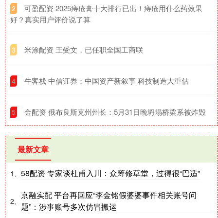
​可盈配资 2025痔疮膏十大排行已出！痔疮用什么药效果
2
好？真实用户评价说了算
​米涂配资 王受文，已任职全国工商联
3
​牛客栈 中信证券：中国资产新叙事 科技制造大重估
4
​金配资 俄布良斯克州州长：5月31日晚坍塌桥梁系被炸毁
5
最新文章
58配资 专家谈杜甫入川：众筹修草堂，过得很“巴适”
1、
京融实配 平台再回应“李金铭假婆婆事件相关账号问
2、
题”：涉事账号多次仿冒搬运