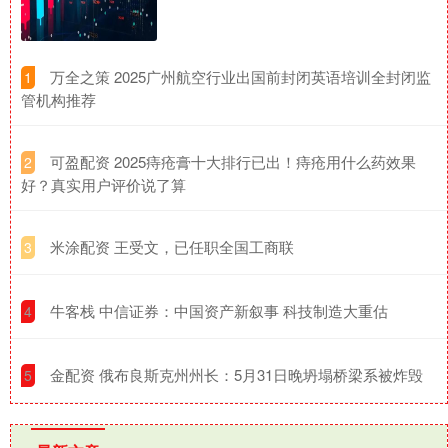
​万全之策 2025广州航空行业出国前封闭英语培训全封闭监
1
管机构推荐
​可盈配资 2025痔疮膏十大排行已出！痔疮用什么药效果
2
好？真实用户评价说了算
​米涂配资 王受文，已任职全国工商联
3
​牛客栈 中信证券：中国资产新叙事 科技制造大重估
4
​金配资 俄布良斯克州州长：5月31日晚坍塌桥梁系被炸毁
5