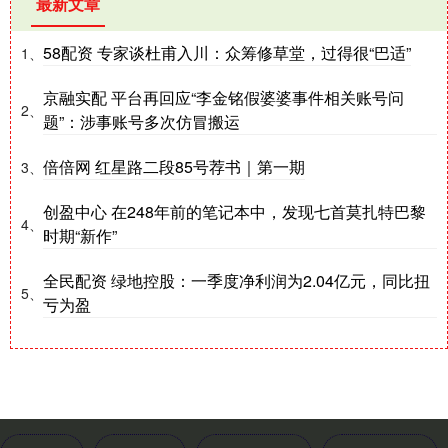
最新文章
58配资 专家谈杜甫入川：众筹修草堂，过得很“巴适”
1、
京融实配 平台再回应“李金铭假婆婆事件相关账号问
2、
题”：涉事账号多次仿冒搬运
倍倍网 红星路二段85号荐书｜第一期
3、
创盈中心 在248年前的笔记本中，发现七首莫扎特巴黎
4、
时期“新作”
全民配资 绿地控股：一季度净利润为2.04亿元，同比扭
5、
亏为盈