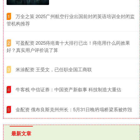
​万全之策 2025广州航空行业出国前封闭英语培训全封闭监
1
管机构推荐
​可盈配资 2025痔疮膏十大排行已出！痔疮用什么药效果
2
好？真实用户评价说了算
​米涂配资 王受文，已任职全国工商联
3
​牛客栈 中信证券：中国资产新叙事 科技制造大重估
4
​金配资 俄布良斯克州州长：5月31日晚坍塌桥梁系被炸毁
5
最新文章