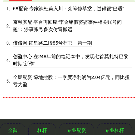
58配资 专家谈杜甫入川：众筹修草堂，过得很“巴适”
1、
京融实配 平台再回应“李金铭假婆婆事件相关账号问
2、
题”：涉事账号多次仿冒搬运
倍倍网 红星路二段85号荐书｜第一期
3、
创盈中心 在248年前的笔记本中，发现七首莫扎特巴黎
4、
时期“新作”
全民配资 绿地控股：一季度净利润为2.04亿元，同比扭
5、
亏为盈
金御
杠杆
专业配资
专业杠杆