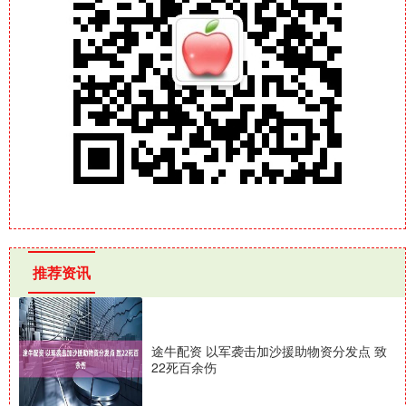
推荐资讯
途牛配资 以军袭击加沙援助物资分发点 致
22死百余伤