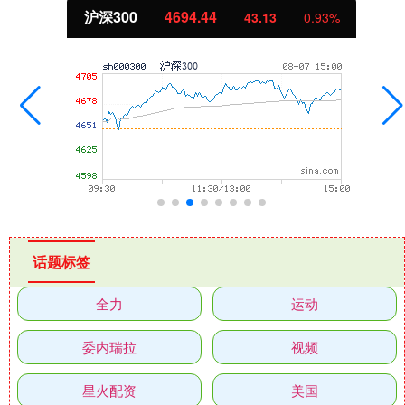
沪深300
4694.44
43.13
0.93%
话题标签
全力
运动
委内瑞拉
视频
星火配资
美国