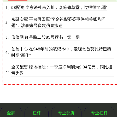
58配资 专家谈杜甫入川：众筹修草堂，过得很“巴适”
1、
京融实配 平台再回应“李金铭假婆婆事件相关账号问
2、
题”：涉事账号多次仿冒搬运
倍倍网 红星路二段85号荐书｜第一期
3、
创盈中心 在248年前的笔记本中，发现七首莫扎特巴黎
4、
时期“新作”
全民配资 绿地控股：一季度净利润为2.04亿元，同比扭
5、
亏为盈
金御
杠杆
专业配资
专业杠杆