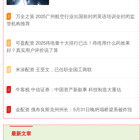
​万全之策 2025广州航空行业出国前封闭英语培训全封闭监
1
管机构推荐
​可盈配资 2025痔疮膏十大排行已出！痔疮用什么药效果
2
好？真实用户评价说了算
​米涂配资 王受文，已任职全国工商联
3
​牛客栈 中信证券：中国资产新叙事 科技制造大重估
4
​金配资 俄布良斯克州州长：5月31日晚坍塌桥梁系被炸毁
5
最新文章