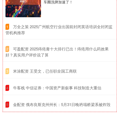
车圈洗牌加速了！
​万全之策 2025广州航空行业出国前封闭英语培训全封闭监
1
管机构推荐
​可盈配资 2025痔疮膏十大排行已出！痔疮用什么药效果
2
好？真实用户评价说了算
​米涂配资 王受文，已任职全国工商联
3
​牛客栈 中信证券：中国资产新叙事 科技制造大重估
4
​金配资 俄布良斯克州州长：5月31日晚坍塌桥梁系被炸毁
5