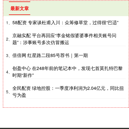
最新文章
58配资 专家谈杜甫入川：众筹修草堂，过得很“巴适”
1、
京融实配 平台再回应“李金铭假婆婆事件相关账号问
2、
题”：涉事账号多次仿冒搬运
倍倍网 红星路二段85号荐书｜第一期
3、
创盈中心 在248年前的笔记本中，发现七首莫扎特巴黎
4、
时期“新作”
全民配资 绿地控股：一季度净利润为2.04亿元，同比扭
5、
亏为盈