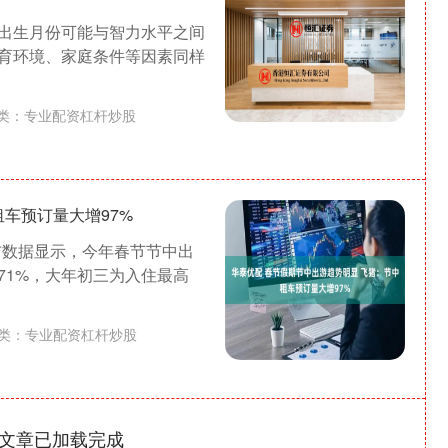
出生月份可能与智力水平之间
育环境、家庭条件等因素同样
类：
专业配资杠杆炒股
车预订量大增97%
发布数据显示，今年春节节中出
71%，大年初三为入住最高
类：
专业配资杠杆炒股
沪深300
4694.44
1.42%
43.13
0.93%
文章已加载完成