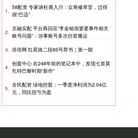
58配资 专家谈杜甫入川：众筹修草堂，过得
1、
很“巴适”
京融实配 平台再回应“李金铭假婆婆事件相关
2、
账号问题”：涉事账号多次仿冒搬运
倍倍网 红星路二段85号荐书｜第一期
3、
创盈中心 在248年前的笔记本中，发现七首莫
4、
扎特巴黎时期“新作”
全民配资 绿地控股：一季度净利润为2.04亿
5、
元，同比扭亏为盈