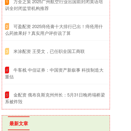
​万全之策 2025广州航空行业出国前封闭英语培
1
训全封闭监管机构推荐
​可盈配资 2025痔疮膏十大排行已出！痔疮用什
2
么药效果好？真实用户评价说了算
​米涂配资 王受文，已任职全国工商联
3
​牛客栈 中信证券：中国资产新叙事 科技制造大
4
重估
​金配资 俄布良斯克州州长：5月31日晚坍塌桥梁
5
系被炸毁
最新文章