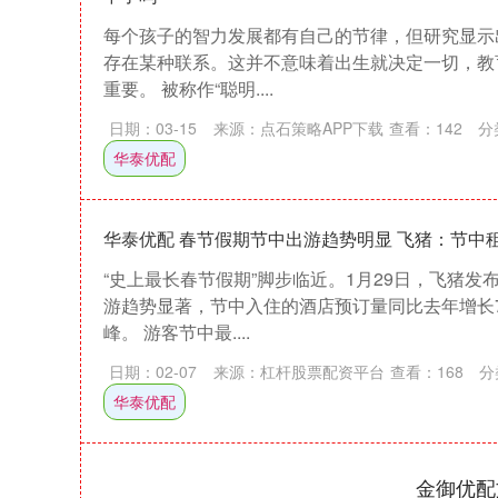
每个孩子的智力发展都有自己的节律，但研究显示
存在某种联系。这并不意味着出生就决定一切，教
重要。 被称作“聪明....
日期：03-15
来源：点石策略APP下载
查看：
142
分
华泰优配
华泰优配 春节假期节中出游趋势明显 飞猪：节中租
“史上最长春节假期”脚步临近。1月29日，飞猪
游趋势显著，节中入住的酒店预订量同比去年增长
峰。 游客节中最....
日期：02-07
来源：杠杆股票配资平台
查看：
168
分
华泰优配
深证成指
14311.01
39.68
1.02%
200.89
金御优配