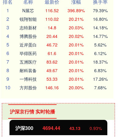
排名
名称
最新价
涨幅
换手率
1
N展芯
116.52
396.89%
79.39%
2
锐翔智能
110.02
20.21%
16.80%
3
志特新材
14.8
20.03%
14.18%
4
博腾股份
20.44
20.02%
14.77%
5
近岸蛋白
46.72
20.01%
5.62%
6
毕得医药
61.6
20.01%
6.12%
7
五洲医疗
83.62
20.01%
18.37%
8
耐科装备
49.67
20.01%
6.83%
9
一博科技
53.33
20.01%
17.26%
10
方邦股份
146.16
20.00%
7.68%
沪深京行情 实时轮播
北证50
1134.24
创业
11.37
1.01%