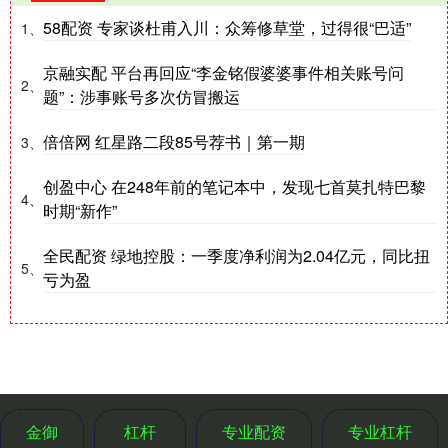
58配资 专家谈杜甫入川：众筹修草堂，过得很“巴适”
1、
京融实配 平台再回应“李金铭假婆婆事件相关账号问
2、
题”：涉事账号多次仿冒搬运
倍倍网 红星路二段85号荐书｜第一期
3、
创盈中心 在248年前的笔记本中，发现七首莫扎特巴黎
4、
时期“新作”
全民配资 绿地控股：一季度净利润为2.04亿元，同比扭
5、
亏为盈
金御
杠杆
专业配资
专业杠杆