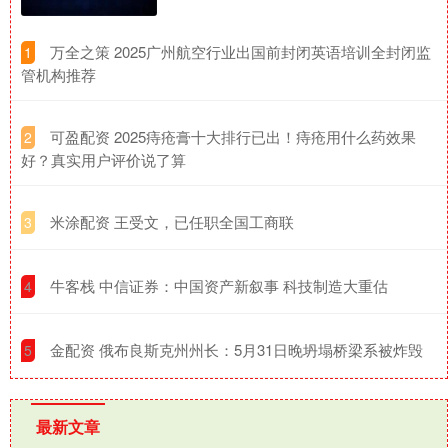
​万全之策 2025广州航空行业出国前封闭英语培训全封闭监
1
管机构推荐
​可盈配资 2025痔疮膏十大排行已出！痔疮用什么药效果
2
好？真实用户评价说了算
​米涂配资 王受文，已任职全国工商联
3
​牛客栈 中信证券：中国资产新叙事 科技制造大重估
4
​金配资 俄布良斯克州州长：5月31日晚坍塌桥梁系被炸毁
5
最新文章