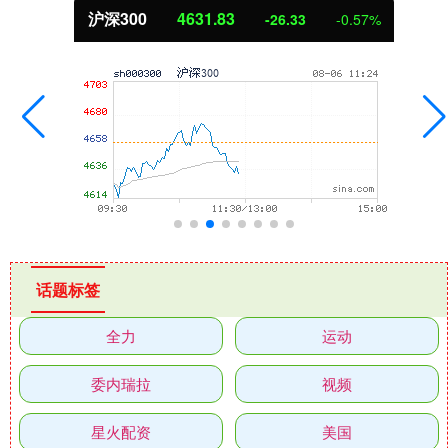
沪深300
4631.83
-26.33
-0.57%
话题标签
全力
运动
委内瑞拉
视频
星火配资
美国