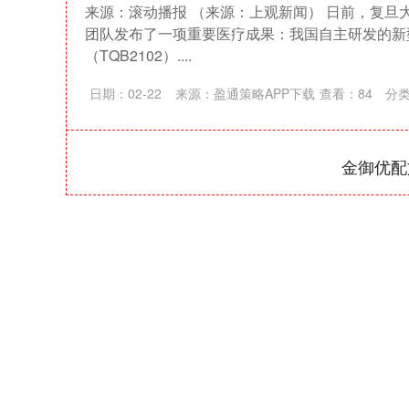
来源：滚动播报 （来源：上观新闻） 日前，复旦
团队发布了一项重要医疗成果：我国自主研发的新型
（TQB2102）....
日期：02-22
来源：盈通策略APP下载
查看：
84
分
金御优配
深证成指
14311.01
39.68
1.02%
200.89