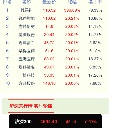
排名
名称
最新价
涨幅
换手率
1
N展芯
116.52
396.89%
79.39%
2
锐翔智能
110.02
20.21%
16.80%
3
志特新材
14.8
20.03%
14.18%
4
博腾股份
20.44
20.02%
14.77%
5
近岸蛋白
46.72
20.01%
5.62%
6
毕得医药
61.6
20.01%
6.12%
7
五洲医疗
83.62
20.01%
18.37%
8
耐科装备
49.67
20.01%
6.83%
9
一博科技
53.33
20.01%
17.26%
10
方邦股份
146.16
20.00%
7.68%
沪深京行情 实时轮播
北证50
1134.24
创业
11.37
1.01%