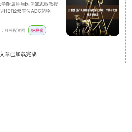
大学附属肿瘤医院邵志敏教授
HER2双表位ADC药物
类：
杠杆配资网
好股盛
文章已加载完成
沪深300
4694.44
1.42%
43.13
0.93%