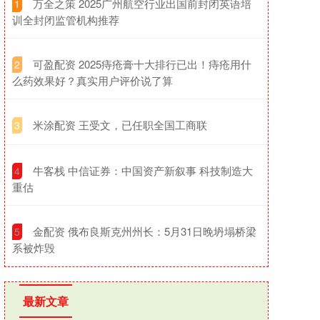
​万全之策 2025广州航空行业出国前封闭英语培
1
训全封闭监管机构推荐
​可盈配资 2025痔疮膏十大排行已出！痔疮用什
2
么药效果好？真实用户评价说了算
​米涂配资 王受文，已任职全国工商联
3
​牛客栈 中信证券：中国资产新叙事 科技制造大
4
重估
​金配资 俄布良斯克州州长：5月31日晚坍塌桥梁
5
系被炸毁
最新文章