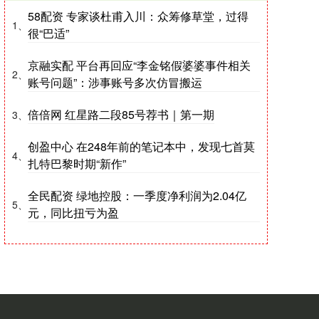
58配资 专家谈杜甫入川：众筹修草堂，过得
1、
很“巴适”
京融实配 平台再回应“李金铭假婆婆事件相关
2、
账号问题”：涉事账号多次仿冒搬运
倍倍网 红星路二段85号荐书｜第一期
3、
创盈中心 在248年前的笔记本中，发现七首莫
4、
扎特巴黎时期“新作”
全民配资 绿地控股：一季度净利润为2.04亿
5、
元，同比扭亏为盈