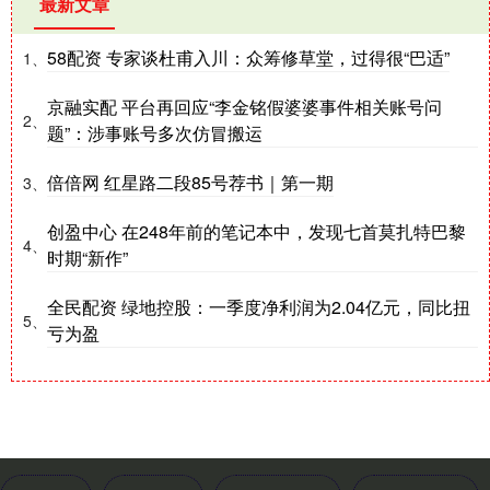
最新文章
58配资 专家谈杜甫入川：众筹修草堂，过得很“巴适”
1、
京融实配 平台再回应“李金铭假婆婆事件相关账号问
2、
题”：涉事账号多次仿冒搬运
倍倍网 红星路二段85号荐书｜第一期
3、
创盈中心 在248年前的笔记本中，发现七首莫扎特巴黎
4、
时期“新作”
全民配资 绿地控股：一季度净利润为2.04亿元，同比扭
5、
亏为盈