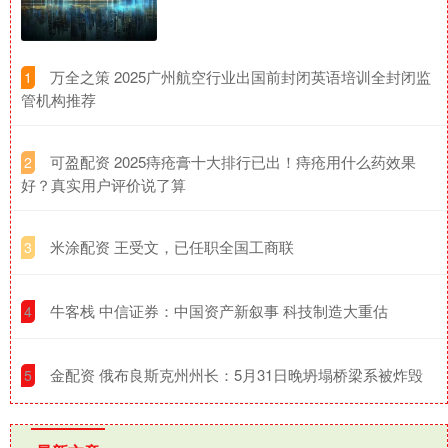
​万全之策 2025广州航空行业出国前封闭英语培训全封闭监
1
管机构推荐
​可盈配资 2025痔疮膏十大排行已出！痔疮用什么药效果
2
好？真实用户评价说了算
​米涂配资 王受文，已任职全国工商联
3
​牛客栈 中信证券：中国资产新叙事 科技制造大重估
4
​金配资 俄布良斯克州州长：5月31日晚坍塌桥梁系被炸毁
5