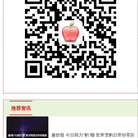
推荐资讯
趣炒股 今日萌力“豹”棚 世界雪豹日带你零距