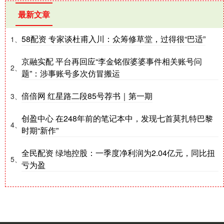
最新文章
58配资 专家谈杜甫入川：众筹修草堂，过得很“巴适”
1、
京融实配 平台再回应“李金铭假婆婆事件相关账号问
2、
题”：涉事账号多次仿冒搬运
倍倍网 红星路二段85号荐书｜第一期
3、
创盈中心 在248年前的笔记本中，发现七首莫扎特巴黎
4、
时期“新作”
全民配资 绿地控股：一季度净利润为2.04亿元，同比扭
5、
亏为盈