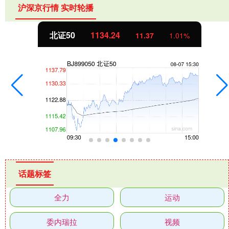
沪深京行情 实时轮播
北证50
1134.24
11.37
1.01%
话题标签
全力
运动
委内瑞拉
视频