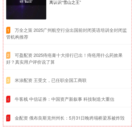
离认识“雪山之王”
​万全之策 2025广州航空行业出国前封闭英语培训全封闭监
1
管机构推荐
​可盈配资 2025痔疮膏十大排行已出！痔疮用什么药效果
2
好？真实用户评价说了算
​米涂配资 王受文，已任职全国工商联
3
​牛客栈 中信证券：中国资产新叙事 科技制造大重估
4
​金配资 俄布良斯克州州长：5月31日晚坍塌桥梁系被炸毁
5