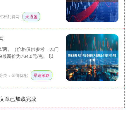
杠杆配资网
天通盈
两
港币/两。（价格仅供参考，以门
新价为764.0元/克。 以
分类：
金御优配
景逸策略
文章已加载完成