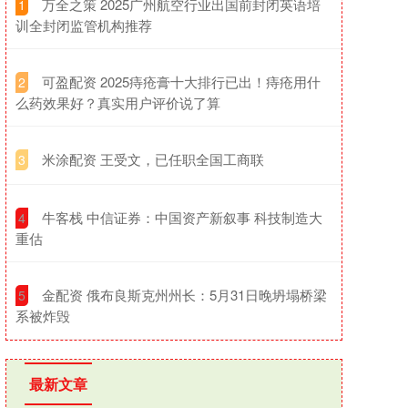
​万全之策 2025广州航空行业出国前封闭英语培
1
训全封闭监管机构推荐
​可盈配资 2025痔疮膏十大排行已出！痔疮用什
2
么药效果好？真实用户评价说了算
​米涂配资 王受文，已任职全国工商联
3
​牛客栈 中信证券：中国资产新叙事 科技制造大
4
重估
​金配资 俄布良斯克州州长：5月31日晚坍塌桥梁
5
系被炸毁
最新文章