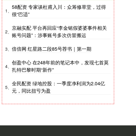
58配资 专家谈杜甫入川：众筹修草堂，过得
1、
很“巴适”
京融实配 平台再回应“李金铭假婆婆事件相关
2、
账号问题”：涉事账号多次仿冒搬运
倍倍网 红星路二段85号荐书｜第一期
3、
创盈中心 在248年前的笔记本中，发现七首莫
4、
扎特巴黎时期“新作”
全民配资 绿地控股：一季度净利润为2.04亿
5、
元，同比扭亏为盈