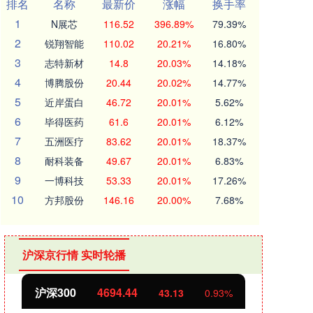
排名
名称
最新价
涨幅
换手率
1
N展芯
116.52
396.89%
79.39%
2
锐翔智能
110.02
20.21%
16.80%
3
志特新材
14.8
20.03%
14.18%
4
博腾股份
20.44
20.02%
14.77%
5
近岸蛋白
46.72
20.01%
5.62%
6
毕得医药
61.6
20.01%
6.12%
7
五洲医疗
83.62
20.01%
18.37%
8
耐科装备
49.67
20.01%
6.83%
9
一博科技
53.33
20.01%
17.26%
10
方邦股份
146.16
20.00%
7.68%
沪深京行情 实时轮播
北证50
1134.24
创业
11.37
1.01%