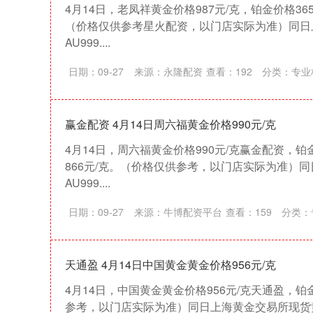
4月14日，老凤祥黄金价格987元/克，铂金价格365
（价格仅供参考星火配资，以门店实际为准）同日
AU999....
日期：09-27
来源：永隆配资
查看：
192
分类：
专业
赢金配资 4月14日周六福黄金价格990元/克
4月14日，周六福黄金价格990元/克赢金配资，铂
866元/克。（价格仅供参考，以门店实际为准）
AU999....
日期：09-27
来源：牛博配资平台
查看：
159
分类：
天通盈 4月14日中国黄金黄金价格956元/克
4月14日，中国黄金黄金价格956元/克天通盈，铂
深证成指
14311.01
39.68
1.02%
200.89
参考，以门店实际为准）同日上海黄金交易所现货黄金A