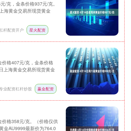
元/克，金条价格937元/克。
上海黄金交易所现货黄金
杠杆配资开户
星火配资
金价格407元/克，金条价格
同日上海黄金交易所现货黄金
专业配资杠杆炒股
赢金配资
金价格358元/克。（价格仅供
沪深300
4694.44
1.42%
43.13
0.93%
U9999最新价为764.0