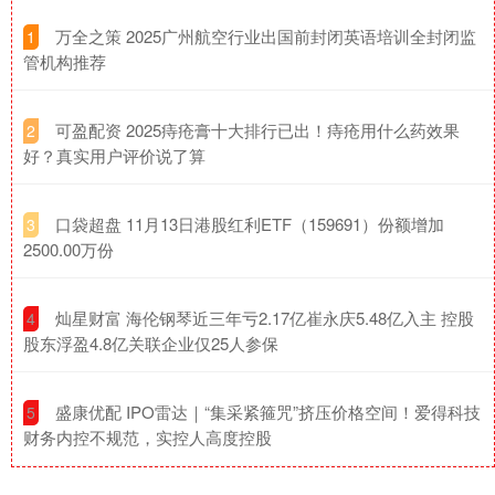
​万全之策 2025广州航空行业出国前封闭英语培训全封闭监
1
管机构推荐
​可盈配资 2025痔疮膏十大排行已出！痔疮用什么药效果
2
好？真实用户评价说了算
​口袋超盘 11月13日港股红利ETF（159691）份额增加
3
2500.00万份
​灿星财富 海伦钢琴近三年亏2.17亿崔永庆5.48亿入主 控股
4
股东浮盈4.8亿关联企业仅25人参保
​盛康优配 IPO雷达｜“集采紧箍咒”挤压价格空间！爱得科技
5
财务内控不规范，实控人高度控股