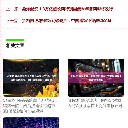
上一篇：
鼎泽配资 1.3万亿超长期特别国债今年首期即将发行
下一篇：
搭档网 从林浆纸到碳资产，中国造纸业迎战CBAM
相关文章
51策略 郭晶晶退回千万聘礼只
证配所 耀皮玻璃：向特定对象
留四合院，婚后挤地铁逛超市，
发行A股股票获上交所审核通过
豪门清流如何打破规矩