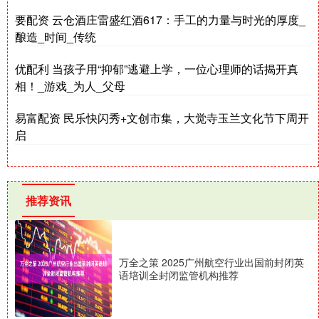
要配资 云仓酒庄雷盛红酒617：手工的力量与时光的厚度_
酿造_时间_传统
优配利 当孩子用“抑郁”逃避上学，一位心理师的话揭开真
相！_游戏_为人_父母
易富配资 民乐快闪秀+文创市集，大觉寺玉兰文化节下周开
启
推荐资讯
万全之策 2025广州航空行业出国前封闭英
语培训全封闭监管机构推荐