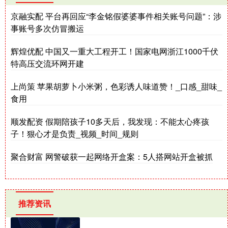
京融实配 平台再回应“李金铭假婆婆事件相关账号问题”：涉
事账号多次仿冒搬运
辉煌优配 中国又一重大工程开工！国家电网浙江1000千伏
特高压交流环网开建
上尚策 苹果胡萝卜小米粥，色彩诱人味道赞！_口感_甜味_
食用
顺发配资 假期陪孩子10多天后，我发现：不能太心疼孩
子！狠心才是负责_视频_时间_规则
聚合财富 网警破获一起网络开盒案：5人搭网站开盒被抓
推荐资讯