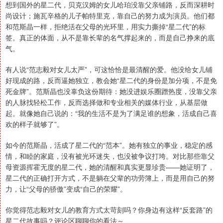
想到国外的星二代，贝克汉姆的女儿哈珀没靠父亲铺路，反而深耕时
尚设计；施瓦辛格的儿子帕特里克，靠自己的努力成为演员。他们都
和范斯晶一样，拒绝活在父母的光环里，用实力撕掉“星二代”的标
签。真正的体面，从不是靠长辈的名气撑起来的，而是自己挣来的底
气。
有人说“范志毅对女儿太严”，可这恰恰是最清醒的爱。他没给女儿铺
好现成的路，反而逼她独立，教会她“星二代的身份是加分项，不是免
死金牌”。范斯晶也没辜负这份期待：她没进娱乐圈蹭热度，没靠父亲
的人脉找轻松工作，反而选择做和专业相关的媒体行业，从基层做
起。就像她自己说的：“我的生活不是为了满足谁的想象，活成自己喜
欢的样子就够了”。
如今的范斯晶，活成了星二代的“范本”。她有独立的事业，稳定的感
情，和睦的家庭，没有被光环迷失，也没被争议打垮。对比那些靠父
母资源挥霍无度的星二代，她的清醒和真实更显珍贵——她证明了，
星二代的正确打开方式，不是躺在父辈的功劳簿上，而是用自己的努
力，让“父母的骄傲”变成“自己的荣耀”。
你觉得范志毅对女儿的教育方式太苛刻吗？你身边有这样“反套路”的
星二代故事吗？评论区聊聊你的看法～