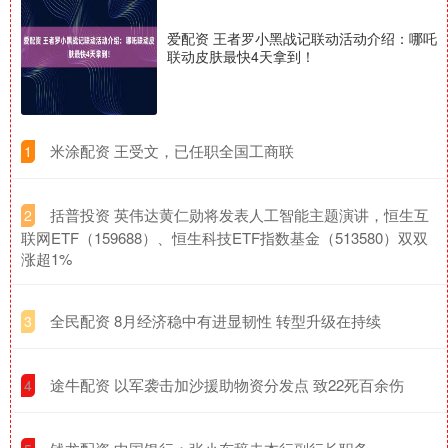
爱配资 王者罗小黑战记联动活动介绍：哪吒
联动皮肤最快4天拿到！
​米涂配资 王受文，已任职全国工商联
1
​括普投资 英伟达黄仁勋将发表人工智能主题演讲，恒生互
2
联网ETF（159688）、恒生科技ETF指数基金（513580）双双
涨超1%
​全民配资 8月经济稳中有进显韧性 转型升级在持续
3
​途牛配资 以军袭击加沙援助物资分发点 致22死百余伤
4