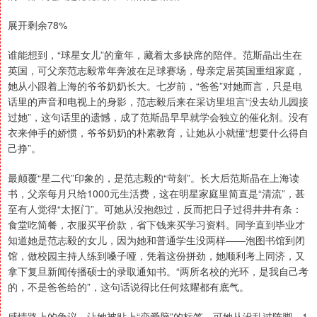
展开剩余78%
谁能想到，“球星女儿”的童年，藏着太多缺席的陪伴。范斯晶出生在
英国，可父亲范志毅常年奔波在足球赛场，母亲定居英国重组家庭，
她从小跟着上海的爷爷奶奶长大。七岁前，“爸爸”对她而言，只是电
话里的声音和电视上的身影，范志毅后来在采访里坦言“没去幼儿园接
过她”，这句话里的遗憾，成了范斯晶早早就学会独立的催化剂。没有
衣来伸手的娇惯，爷爷奶奶的朴素教育，让她从小就懂“想要什么得自
己挣”。
最颠覆“星二代”印象的，是范志毅的“苛刻”。长大后范斯晶在上海读
书，父亲每月只给1000元生活费，这在明星家庭里简直是“清流”，甚
至有人觉得“太抠门”。可她从没抱怨过，反而把日子过得井井有条：
食堂吃简餐，衣服买平价款，省下钱来买学习资料。同学直到毕业才
知道她是范志毅的女儿，因为她和普通学生没两样——泡图书馆到闭
馆，做校园主持人练到嗓子哑，凭着这份拼劲，她顺利考上同济，又
拿下复旦新闻传播硕士的录取通知书。“两所名校的光环，是我自己考
的，不是爸爸给的”，这句话说得比任何炫耀都有底气。
感情路上的争议，让她被贴上“恋爱脑”的标签，可她从没乱过阵脚。1