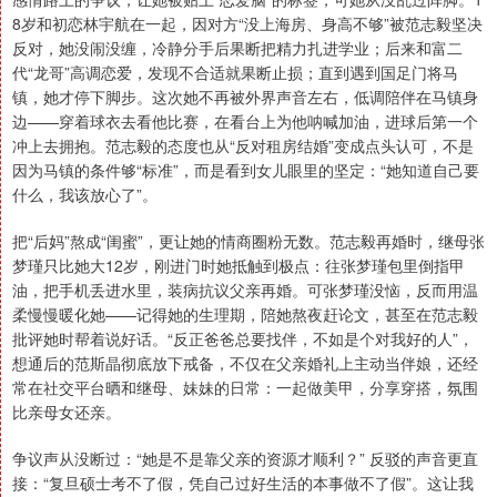
8岁和初恋林宇航在一起，因对方“没上海房、身高不够”被范志毅坚决
反对，她没闹没缠，冷静分手后果断把精力扎进学业；后来和富二
代“龙哥”高调恋爱，发现不合适就果断止损；直到遇到国足门将马
镇，她才停下脚步。这次她不再被外界声音左右，低调陪伴在马镇身
边——穿着球衣去看他比赛，在看台上为他呐喊加油，进球后第一个
冲上去拥抱。范志毅的态度也从“反对租房结婚”变成点头认可，不是
因为马镇的条件够“标准”，而是看到女儿眼里的坚定：“她知道自己要
什么，我该放心了”。
把“后妈”熬成“闺蜜”，更让她的情商圈粉无数。范志毅再婚时，继母张
梦瑾只比她大12岁，刚进门时她抵触到极点：往张梦瑾包里倒指甲
油，把手机丢进水里，装病抗议父亲再婚。可张梦瑾没恼，反而用温
柔慢慢暖化她——记得她的生理期，陪她熬夜赶论文，甚至在范志毅
批评她时帮着说好话。“反正爸爸总要找伴，不如是个对我好的人”，
想通后的范斯晶彻底放下戒备，不仅在父亲婚礼上主动当伴娘，还经
常在社交平台晒和继母、妹妹的日常：一起做美甲，分享穿搭，氛围
比亲母女还亲。
争议声从没断过：“她是不是靠父亲的资源才顺利？” 反驳的声音更直
接：“复旦硕士考不了假，凭自己过好生活的本事做不了假”。这让我