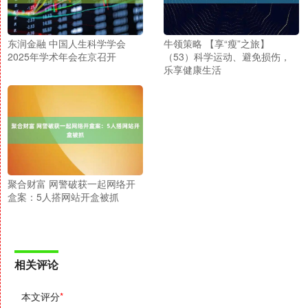
东润金融 中国人生科学学会
牛领策略 【享“瘦”之旅】
2025年学术年会在京召开
（53）科学运动、避免损伤，
乐享健康生活
聚合财富 网警破获一起网络开
盒案：5人搭网站开盒被抓
相关评论
本文评分
*