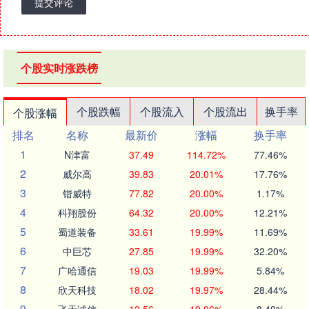
提交评论
个股实时涨跌榜
个股跌幅
个股流入
个股流出
换手率
个股涨幅
排名
名称
最新价
涨幅
换手率
1
N津富
37.49
114.72%
77.46%
2
威尔高
39.83
20.01%
17.76%
3
锴威特
77.82
20.00%
1.17%
4
科翔股份
64.32
20.00%
12.21%
5
蜀道装备
33.61
19.99%
11.69%
6
中巨芯
27.85
19.99%
32.20%
7
广哈通信
19.03
19.99%
5.84%
8
欣天科技
18.02
19.97%
28.44%
9
飞天诚信
12.56
19.96%
8.49%