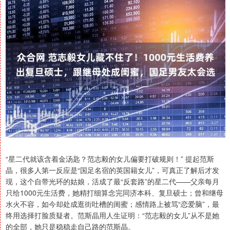
“星二代就该含着金汤匙？范志毅的女儿偏要打破规则！” 提起范斯
晶，很多人第一反应是“国足名宿的英国籍女儿”，可真正了解后才发
现，这个自带光环的姑娘，活成了最“反套路”的星二代——父亲每月
只给1000元生活费，她精打细算念完同济本科、复旦硕士；曾和继母
水火不容，如今却处成逛街吐槽的闺蜜；感情路上被骂“恋爱脑”，最
终用选择打脸质疑者。范斯晶用人生证明：“范志毅的女儿”从不是她
的全部，她只是稳稳走自己路的范斯晶。