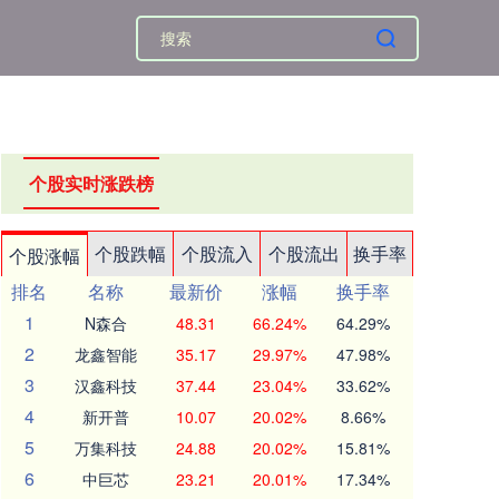
个股实时涨跌榜
个股跌幅
个股流入
个股流出
换手率
个股涨幅
排名
名称
最新价
涨幅
换手率
1
N森合
48.31
66.24%
64.29%
2
龙鑫智能
35.17
29.97%
47.98%
3
汉鑫科技
37.44
23.04%
33.62%
4
新开普
10.07
20.02%
8.66%
5
万集科技
24.88
20.02%
15.81%
6
中巨芯
23.21
20.01%
17.34%