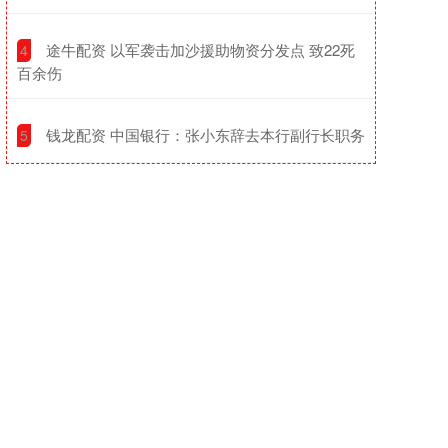
​途牛配资 以军袭击加沙援助物资分发点 致22死
4
百余伤
​钱龙配资 中国银行：张小东辞去本行副行长职务
5