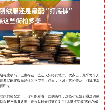
沪深300
4658.15
1.86%
57.22
1.24%
迎程度极高，但也存在一些让人头疼的地方。优点是，几乎每个人
造型就能穿得既舒适又不突兀；然而，正因为它的普及，羽绒服常
颖而出。
理想的搭配之一。你可以看看下面的街拍，这些小姐姐们通过羽绒
持温暖与修身效果。也许是时候打破你对“羽绒服打底裤”搭配的偏