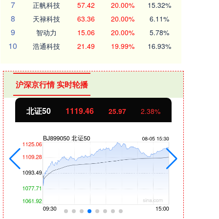
7
正帆科技
57.42
20.00%
15.32%
8
天禄科技
63.36
20.00%
6.11%
9
智动力
15.06
20.00%
5.78%
10
浩通科技
21.49
19.99%
16.93%
沪深京行情 实时轮播
北证50
1119.46
创业
25.97
2.38%