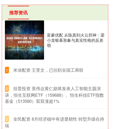
推荐资讯
富豪优配 从陈真到火云邪神：梁
小龙银幕形象与真实性格的反差
萌
​米涂配资 王受文，已任职全国工商联
1
​括普投资 英伟达黄仁勋将发表人工智能主题演
2
讲，恒生互联网ETF（159688）、恒生科技ETF指数
基金（513580）双双涨超1%
​全民配资 8月经济稳中有进显韧性 转型升级在持
3
续