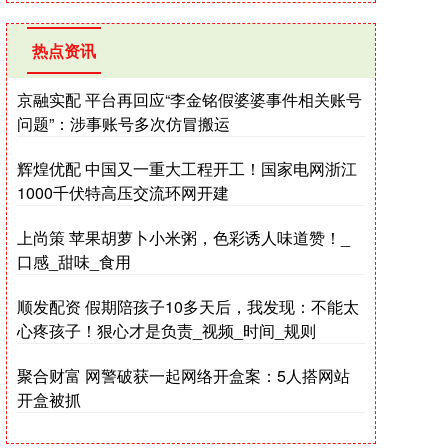
热点资讯
京融实配 平台再回应“李金铭假婆婆事件相关账号
问题”：涉事账号多次仿冒搬运
辉煌优配 中国又一重大工程开工！国家电网浙江
1000千伏特高压交流环网开建
上尚策 苹果胡萝卜小米粥，色彩诱人味道赞！_
口感_甜味_食用
顺发配资 假期陪孩子10多天后，我发现：不能太
心疼孩子！狠心才是负责_视频_时间_规则
聚合财富 网警破获一起网络开盒案：5人搭网站
开盒被抓