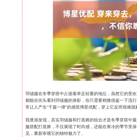
深证成指
14144.20
56.15
1.47%
258.49
羽绒服在冬季穿搭中占据着举足轻重的地位，虽然它的受欢
都能在街头看到羽绒服的身影，你只需要稍微借鉴一下流行
常让人产生“千篇一律”的感觉博星优配，穿上它反而很难脱
我逐渐发现，其实羽绒服和打底裤的组合才是冬季穿搭中最
服搭配打底裤，不仅展现了时尚感，还能在寒冷的季节里保
见，重新审视它的独特魅力了。