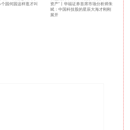
+个园何园这样逛才叫
资产”丨华福证券首席市场分析师朱
斌：中国科技股的星辰大海才刚刚
展开