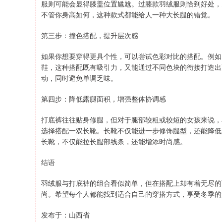
服则可能会显得膝盖位置尴尬。过膝款羽绒服则恰到好处，
不管你身高如何，这种款式都能给人一种大长腿的错觉。
第三步：撞色搭配，提升层次感
如果你想要穿得更具个性，可以尝试色彩对比的搭配。例如
鞋，这种搭配既有吸引力，又能通过不同色块的衔接打造出
动，同时避免单调乏味。
第四步：降低露腿面积，增强整体协调感
打底裤往往贴身修腿，但对于腿部较粗或较短的女孩来说，
选择搭配一双长靴。长靴不仅能进一步修饰腿型，还能降低
长靴，不仅能拉长腿部线条，还能增添时尚感。
结语
羽绒服与打底裤的组合看似简单，但在搭配上却有着无尽的
尚。希望每个人都能找到适合自己的穿搭方式，享受冬季的
发布于：山西省