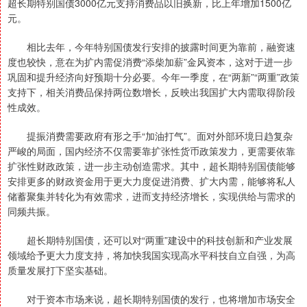
超长期特别国债3000亿元支持消费品以旧换新，比上年增加1500亿
元。
相比去年，今年特别国债发行安排的披露时间更为靠前，融资速
度也较快，意在为扩内需促消费“添柴加薪”金风资本，这对于进一步
巩固和提升经济向好预期十分必要。今年一季度，在“两新”“两重”政策
支持下，相关消费品保持两位数增长，反映出我国扩大内需取得阶段
性成效。
提振消费需要政府有形之手“加油打气”。面对外部环境日趋复杂
严峻的局面，国内经济不仅需要靠扩张性货币政策发力，更需要依靠
扩张性财政政策，进一步主动创造需求。其中，超长期特别国债能够
安排更多的财政资金用于更大力度促进消费、扩大内需，能够将私人
储蓄聚集并转化为有效需求，进而支持经济增长，实现供给与需求的
同频共振。
超长期特别国债，还可以对“两重”建设中的科技创新和产业发展
领域给予更大力度支持，将加快我国实现高水平科技自立自强，为高
质量发展打下坚实基础。
对于资本市场来说，超长期特别国债的发行，也将增加市场安全