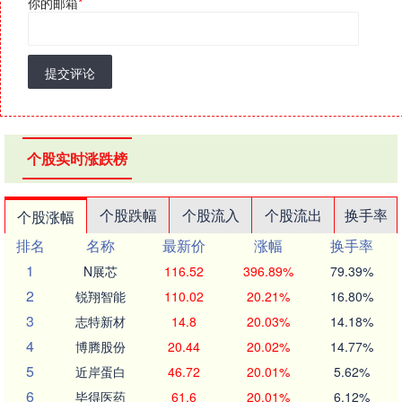
你的邮箱
*
提交评论
个股实时涨跌榜
个股跌幅
个股流入
个股流出
换手率
个股涨幅
排名
名称
最新价
涨幅
换手率
1
N展芯
116.52
396.89%
79.39%
2
锐翔智能
110.02
20.21%
16.80%
3
志特新材
14.8
20.03%
14.18%
4
博腾股份
20.44
20.02%
14.77%
5
近岸蛋白
46.72
20.01%
5.62%
6
毕得医药
61.6
20.01%
6.12%