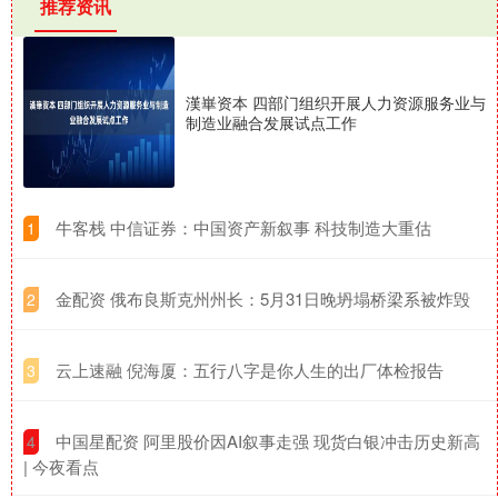
推荐资讯
漢崋资本 四部门组织开展人力资源服务业与
制造业融合发展试点工作
​牛客栈 中信证券：中国资产新叙事 科技制造大重估
1
​金配资 俄布良斯克州州长：5月31日晚坍塌桥梁系被炸毁
2
​云上速融 倪海厦：五行八字是你人生的出厂体检报告
3
​中国星配资 阿里股价因AI叙事走强 现货白银冲击历史新高
4
| 今夜看点