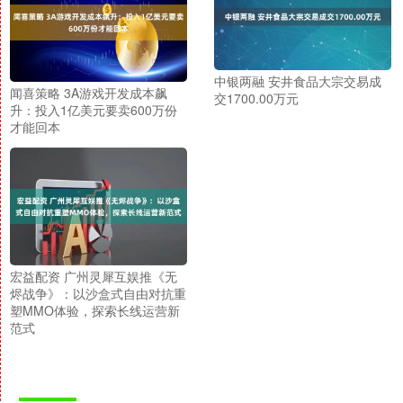
中银两融 安井食品大宗交易成
闻喜策略 3A游戏开发成本飙
交1700.00万元
升：投入1亿美元要卖600万份
才能回本
宏益配资 广州灵犀互娱推《无
烬战争》：以沙盒式自由对抗重
塑MMO体验，探索长线运营新
范式