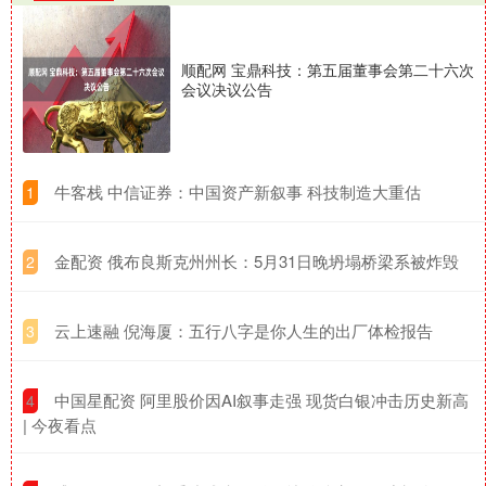
顺配网 宝鼎科技：第五届董事会第二十六次
会议决议公告
​牛客栈 中信证券：中国资产新叙事 科技制造大重估
1
​金配资 俄布良斯克州州长：5月31日晚坍塌桥梁系被炸毁
2
​云上速融 倪海厦：五行八字是你人生的出厂体检报告
3
​中国星配资 阿里股价因AI叙事走强 现货白银冲击历史新高
4
| 今夜看点