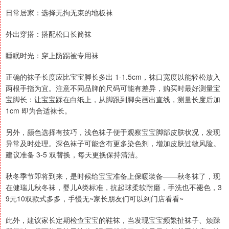
日常居家：选择无拘无束的地板袜
外出穿搭：搭配松口长筒袜
睡眠时光：穿上防踢被专用袜
正确的袜子长度应比宝宝脚长多出 1-1.5cm，袜口宽度以能轻松放入
两根手指为宜。注意不同品牌的尺码可能有差异，购买时最好测量宝
宝脚长：让宝宝踩在白纸上，从脚跟到脚尖画出直线，测量长度后加
1cm 即为合适袜长。
另外，颜色选择有技巧，浅色袜子便于观察宝宝脚部皮肤状况，发现
异常及时处理。深色袜子可能含有更多染色剂，增加皮肤过敏风险。
建议准备 3-5 双替换，每天更换保持清洁。
秋冬季节即将到来，是时候给宝宝准备上保暖装备——秋冬袜了，现
在健瑞儿秋冬袜，婴儿A类标准，抗起球柔软耐磨，手洗也不褪色，3
9元10双款式多多，手慢无~家长朋友们可以到门店看看~
此外，建议家长定期检查宝宝的鞋袜，当发现宝宝频繁扯袜子、烦躁