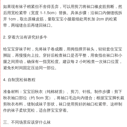
如果现有袜子稍紧但不舍得丢弃，可以用剪刀将袜口橡皮筋剪断，然
后用宽松紧带（宽度 1-1.5cm）替换。具体步骤：沿袜口内侧缝线拆
开 1cm，取出原橡皮筋，量取宝宝小腿最细处周长加 2cm 的松紧
带，两端缝合后再缝回袜口。
2. 穿着方法有讲究好多牛
给宝宝穿袜子时，先将袜子卷成圈，用拇指撑开袜头，轻轻套住宝宝
脚趾，再慢慢向上拉。穿好后检查袜口是否平整，用食指在袜口和小
腿之间滑动，确保有一指宽松度。建议每 2 小时检查一次袜口位置，
避免长时间固定压迫同一部位。
4. 自制宽松袜教程
准备材料：宝宝旧秋衣（纯棉材质）、剪刀、针线。制作步骤：剪下
秋衣袖口部位（约 5cm 宽），将袖口毛边向内缝合；根据宝宝脚长裁
剪秋衣布料，缝制成袜子形状，袜口使用剪好的袖口松紧带。这样制
作的袜子柔软宽松，适合胖宝宝穿着。
三、不同场景应该穿什么袜