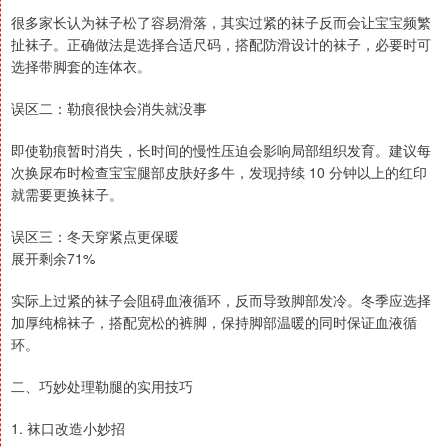
很多家长认为袜子松了容易滑落，其实过紧的袜子反而会让宝宝频繁
扯袜子。正确做法是选择合适尺码，搭配防滑设计的袜子，必要时可
选择带脚套的连体衣。
误区二：勒痕很快会消失就没事
即使勒痕暂时消失，长时间的慢性压迫会影响局部组织发育。建议每
次换尿布时检查宝宝腿部皮肤好多牛，发现持续 10 分钟以上的红印
就需要更换袜子。
误区三：冬天穿紧点更保暖
展开剩余71%
实际上过紧的袜子会阻碍血液循环，反而导致脚部发冷。冬季应选择
加厚纯棉袜子，搭配宽松的裤脚，保持脚部温暖的同时保证血液循
环。
二、巧妙处理勒腿的实用技巧
1. 袜口改造小妙招