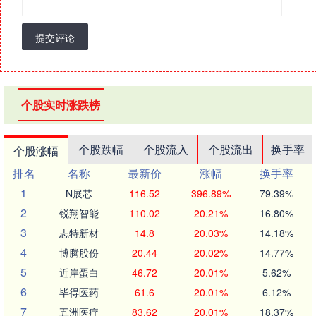
提交评论
个股实时涨跌榜
个股跌幅
个股流入
个股流出
换手率
个股涨幅
排名
名称
最新价
涨幅
换手率
1
N展芯
116.52
396.89%
79.39%
2
锐翔智能
110.02
20.21%
16.80%
3
志特新材
14.8
20.03%
14.18%
4
博腾股份
20.44
20.02%
14.77%
5
近岸蛋白
46.72
20.01%
5.62%
6
毕得医药
61.6
20.01%
6.12%
7
五洲医疗
83.62
20.01%
18.37%