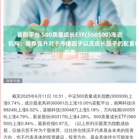
截至2025年6月11日 10:31，中证500质量成长指数(930939)上
涨0.74%，成分股老凤祥(600612)上涨10.00%富配平台，南网科技(6
88248)上涨6.02%，蓝晓科技(300487)上涨5.18%，万向钱潮(00055
9)上涨4.79%，新泉股份(603179)上涨4.28%。500质量成长ETF(560
500)上涨0.94%，最新价报0.97元。（以上所列示股票为指数成份
股，仅做示意不作为个股推荐。过往持仓情况不代表基金未来的投资
方向，也不代表具体的投资建议，投资方向、基金具体持仓可能发生