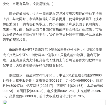
变化。市场有风险，投资需谨慎。)
国金证券指出，过去一周市场在贸易冲突缓和预期的带动下持续
上行。与此同时，市场风险偏好在同步提升，使得量价类因子（技术
和低波因子）的表现有所承压，而小市值因子和成长因子表现良好。
未来一周，由于预期美国与各国的贸易谈判将会持续产生结果，市场
风险偏好会维持高位富配平台，我们推荐提升对于市值因子以及成长
因子的配置权重。
500质量成长ETF紧密跟踪中证500质量成长指数，中证500质量
成长指数从中证500指数样本中选取100只盈利能力较高、盈利可持
续、现金流量较为充沛且具备成长性的上市公司证券作为指数样本富
配平台，为投资者提供多样化的投资标的。
数据显示，截至2025年5月30日，中证500质量成长指数(93093
9)前十大权重股分别为赤峰黄金(600988)、九号公司(689009)、胜宏
科技(300476)、恺英网络(002517)、西部矿业(601168)、水晶光电(0
02273)、东阿阿胶(000423)、电投能源(002128)、安克创新(30086
6)、晶晨股份(688099)，前十大权重股合计占比23.79%。