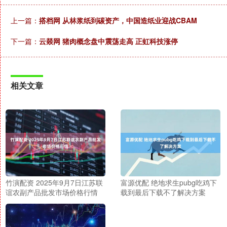
上一篇：
搭档网 从林浆纸到碳资产，中国造纸业迎战CBAM
下一篇：
云燚网 猪肉概念盘中震荡走高 正虹科技涨停
相关文章
竹演配资 2025年9月7日江苏联
富源优配 绝地求生pubg吃鸡下
谊农副产品批发市场价格行情
载到最后下载不了解决方案