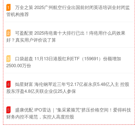
​万全之策 2025广州航空行业出国前封闭英语培训全封闭监
1
管机构推荐
​可盈配资 2025痔疮膏十大排行已出！痔疮用什么药效果
2
好？真实用户评价说了算
​口袋超盘 11月13日港股红利ETF（159691）份额增加
3
2500.00万份
​灿星财富 海伦钢琴近三年亏2.17亿崔永庆5.48亿入主 控股
4
股东浮盈4.8亿关联企业仅25人参保
​盛康优配 IPO雷达｜“集采紧箍咒”挤压价格空间！爱得科技
5
财务内控不规范，实控人高度控股