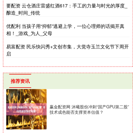
要配资 云仓酒庄雷盛红酒617：手工的力量与时光的厚度_
酿造_时间_传统
优配利 当孩子用“抑郁”逃避上学，一位心理师的话揭开真
相！_游戏_为人_父母
易富配资 民乐快闪秀+文创市集，大觉寺玉兰文化节下周开
启
推荐资讯
赢金配资网 沐曦股份冲刺“国产GPU第二股”
技术成色能否支撑资本估值？