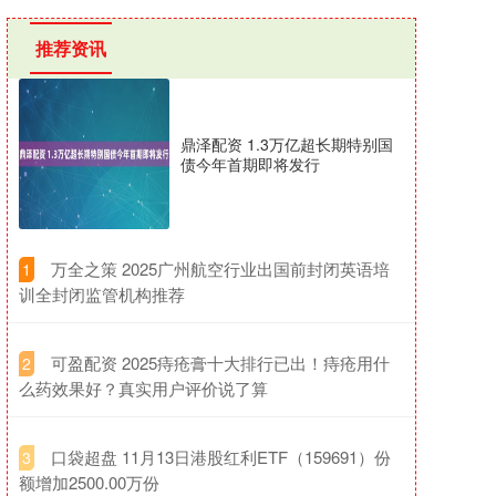
推荐资讯
鼎泽配资 1.3万亿超长期特别国
债今年首期即将发行
​万全之策 2025广州航空行业出国前封闭英语培
1
训全封闭监管机构推荐
​可盈配资 2025痔疮膏十大排行已出！痔疮用什
2
么药效果好？真实用户评价说了算
​口袋超盘 11月13日港股红利ETF（159691）份
3
额增加2500.00万份