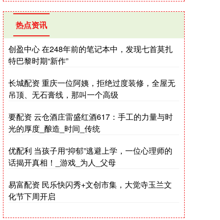
热点资讯
创盈中心 在248年前的笔记本中，发现七首莫扎
特巴黎时期“新作”
长城配资 重庆一位阿姨，拒绝过度装修，全屋无
吊顶、无石膏线，那叫一个高级
要配资 云仓酒庄雷盛红酒617：手工的力量与时
光的厚度_酿造_时间_传统
优配利 当孩子用“抑郁”逃避上学，一位心理师的
话揭开真相！_游戏_为人_父母
易富配资 民乐快闪秀+文创市集，大觉寺玉兰文
化节下周开启