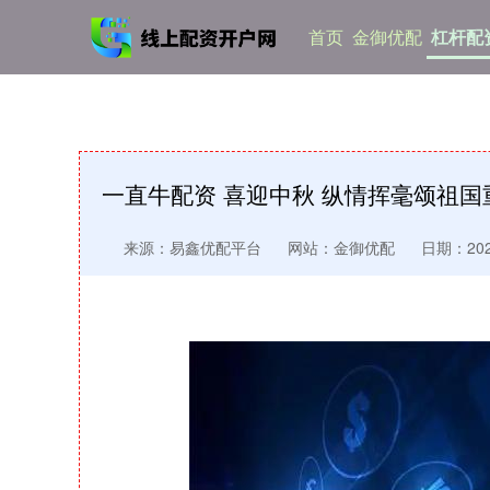
首页
金御优配
杠杆配
一直牛配资 喜迎中秋 纵情挥毫颂祖
来源：易鑫优配平台
网站：金御优配
日期：2025