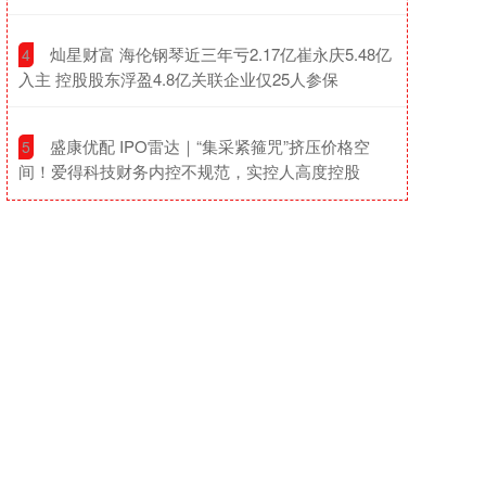
​灿星财富 海伦钢琴近三年亏2.17亿崔永庆5.48亿
4
入主 控股股东浮盈4.8亿关联企业仅25人参保
​盛康优配 IPO雷达｜“集采紧箍咒”挤压价格空
5
间！爱得科技财务内控不规范，实控人高度控股