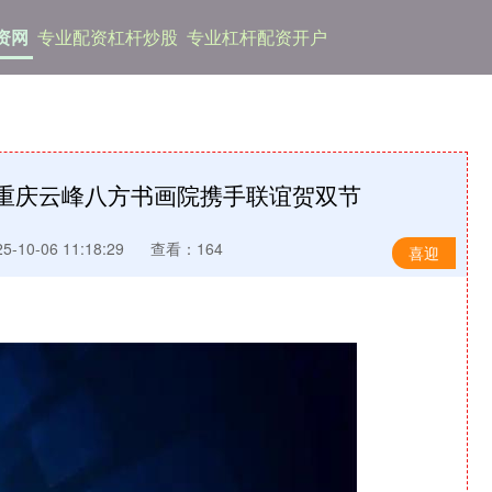
资网
专业配资杠杆炒股
专业杠杆配资开户
国重庆云峰八方书画院携手联谊贺双节
-10-06 11:18:29
查看：164
喜迎