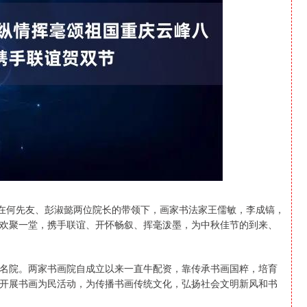
深证成指
14110.12
0.57%
-34.08
-0.24%
，在何先友、彭淑懿两位院长的带领下，画家书法家王儒敏，李成镐，
欢聚一堂，携手联谊、开怀畅叙、挥毫泼墨，为中秋佳节的到来、
名院。两家书画院自成立以来一直牛配资，靠传承书画国粹，培育
开展书画为民活动，为传播书画传统文化，弘扬社会文明新风和书