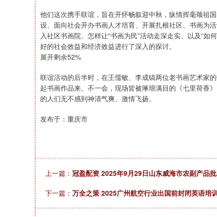
他们这次携手联谊，旨在开怀畅叙迎中秋，纵情挥毫颂祖国
设、面向社会开办书画人才培育、开展扎根社区、书画为活
入社区书画院、怎样让“书画为民”活动走深走实、以及“
好的社会效益和经济效益进行了深入的探讨。
展开剩余52%
联谊活动的后半时，在王儒敏、李成镐两位老书画艺术家的
起书画作品来。不一会，现场皆被琳琅满目的《七里荷香》
的人们无不感到神清气爽、激情飞扬。
发布于：重庆市
上一篇：
冠盈配资 2025年9月29日山东威海市农副产品
下一篇：
万全之策 2025广州航空行业出国前封闭英语培