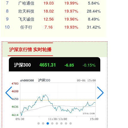
7
广哈通信
19.03
19.99%
5.84%
8
欣天科技
18.02
19.97%
28.44%
9
飞天诚信
12.56
19.96%
8.49%
10
任子行
7.16
19.93%
31.42%
沪深京行情 实时轮播
沪深300
4651.31
北
-6.85
-0.15%